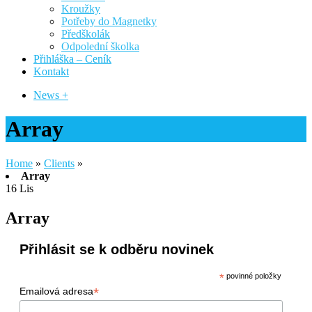
Kroužky
Potřeby do Magnetky
Předškolák
Odpolední školka
Přihláška – Ceník
Kontakt
News +
Array
Home
»
Clients
»
Array
16
Lis
Array
Přihlásit se k odběru novinek
*
povinné položky
*
Emailová adresa