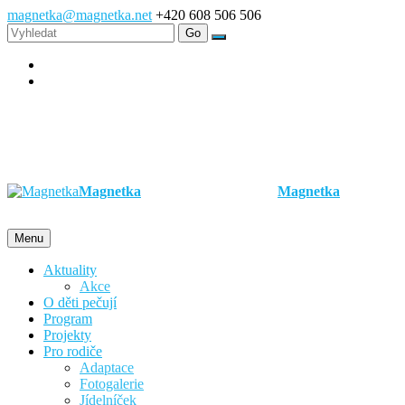
magnetka@magnetka.net
+420 608 506 506
Magnetka
Magnetka
Menu
Aktuality
Akce
O děti pečují
Program
Projekty
Pro rodiče
Adaptace
Fotogalerie
Jídelníček