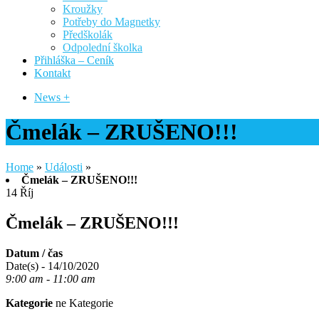
Kroužky
Potřeby do Magnetky
Předškolák
Odpolední školka
Přihláška – Ceník
Kontakt
News +
Čmelák – ZRUŠENO!!!
Home
»
Události
»
Čmelák – ZRUŠENO!!!
14
Říj
Čmelák – ZRUŠENO!!!
Datum / čas
Date(s) - 14/10/2020
9:00 am - 11:00 am
Kategorie
ne Kategorie