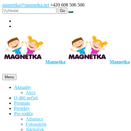
magnetka@magnetka.net
+420 608 506 506
Magnetka
Magnetka
Menu
Aktuality
Akce
O děti pečují
Program
Projekty
Pro rodiče
Adaptace
Fotogalerie
Jídelníček