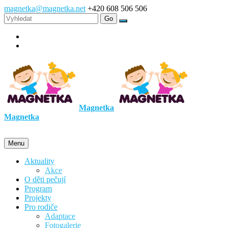
magnetka@magnetka.net
+420 608 506 506
Magnetka
Magnetka
Menu
Aktuality
Akce
O děti pečují
Program
Projekty
Pro rodiče
Adaptace
Fotogalerie