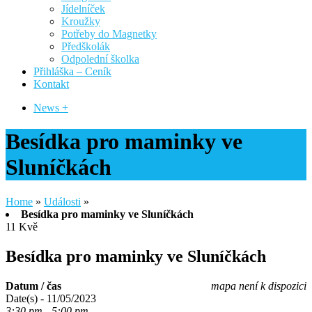
Jídelníček
Kroužky
Potřeby do Magnetky
Předškolák
Odpolední školka
Přihláška – Ceník
Kontakt
News +
Besídka pro maminky ve
Sluníčkách
Home
»
Události
»
Besídka pro maminky ve Sluníčkách
11
Kvě
Besídka pro maminky ve Sluníčkách
Datum / čas
mapa není k dispozici
Date(s) - 11/05/2023
3:30 pm - 5:00 pm