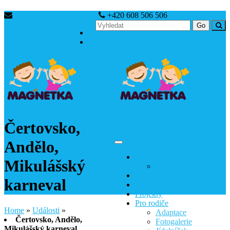
magnetka@magnetka.net
+420 608 506 506
Magnetka
Magnetka
Čertovsko,
Andělo,
Menu
Aktuality
Mikulášský
Akce
O děti pečují
karneval
Program
Projekty
Pro rodiče
Home
»
Události
»
Adaptace
Čertovsko, Andělo,
Fotogalerie
Mikulášský karneval