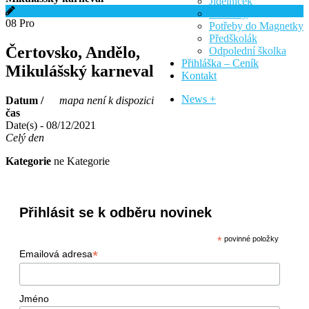
Jídelníček
Kroužky
08
Pro
Potřeby do Magnetky
Předškolák
Čertovsko, Andělo,
Odpolední školka
Přihláška – Ceník
Mikulášský karneval
Kontakt
News +
Datum /
mapa není k dispozici
čas
Date(s) - 08/12/2021
Celý den
Kategorie
ne Kategorie
Přihlásit se k odběru novinek
*
povinné položky
*
Emailová adresa
Jméno