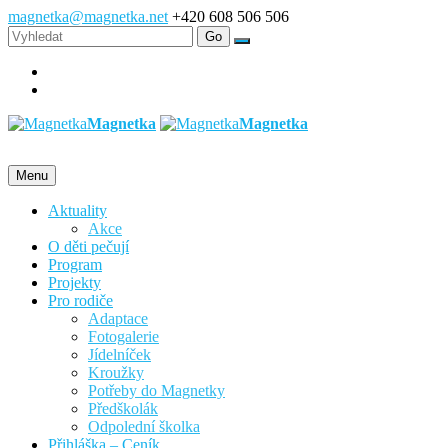
magnetka@magnetka.net
+420 608 506 506
Magnetka
Magnetka
Menu
Aktuality
Akce
O děti pečují
Program
Projekty
Pro rodiče
Adaptace
Fotogalerie
Jídelníček
Kroužky
Potřeby do Magnetky
Předškolák
Odpolední školka
Přihláška – Ceník