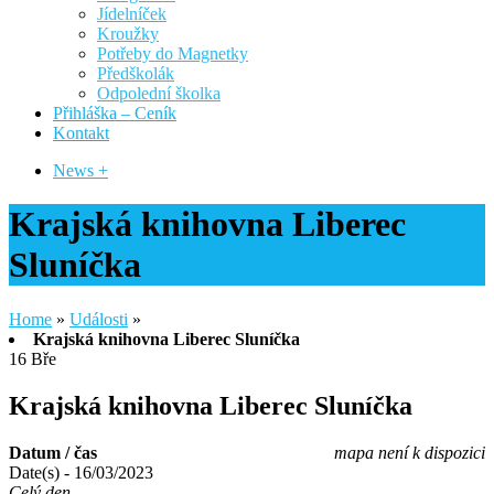
Jídelníček
Kroužky
Potřeby do Magnetky
Předškolák
Odpolední školka
Přihláška – Ceník
Kontakt
News +
Krajská knihovna Liberec
Sluníčka
Home
»
Události
»
Krajská knihovna Liberec Sluníčka
16
Bře
Krajská knihovna Liberec Sluníčka
Datum / čas
mapa není k dispozici
Date(s) - 16/03/2023
Celý den