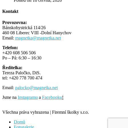
Posted on 10 června, 2026
Kontakt
Provozovna:
Bánskobystrická 114/26
460 08 Liberec VIII -Dolní Hanychov
Email:
magnetka@magnetka.net
Telefon:
+420 608 506 506
Po – Pá: 6:30 – 16:30
Ředitelka:
Tereza Paločko, DiS.
tel:
+420 778 700 474
Email:
palocko@magnetka.net
Jsme na
Instagramu
a
Facebooku
!
Všechna práva vyhrazena | Firemní školky s.r.o.
Domů
Fotogalerie