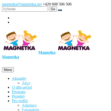
magnetka@magnetka.net
+420 608 506 506
Magnetka
Magnetka
Menu
Aktuality
Akce
O děti pečují
Program
Projekty
Pro rodiče
Adaptace
Fotogalerie