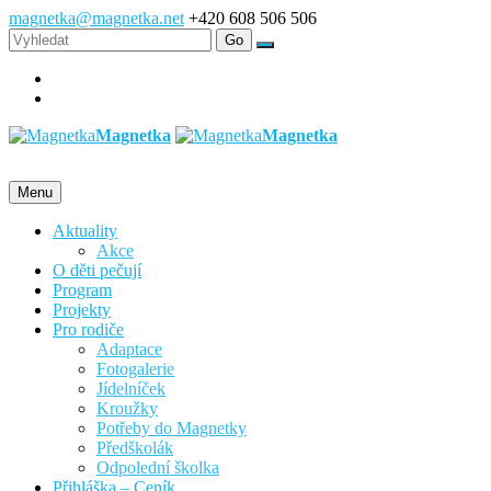
magnetka@magnetka.net
+420 608 506 506
Magnetka
Magnetka
Menu
Aktuality
Akce
O děti pečují
Program
Projekty
Pro rodiče
Adaptace
Fotogalerie
Jídelníček
Kroužky
Potřeby do Magnetky
Předškolák
Odpolední školka
Přihláška – Ceník