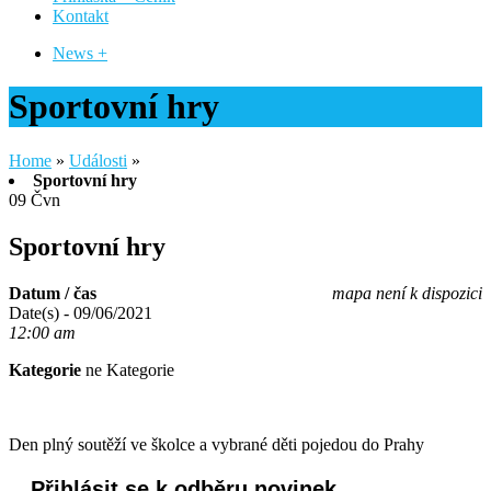
Kontakt
News +
Sportovní hry
Home
»
Události
»
Sportovní hry
09
Čvn
Sportovní hry
Datum / čas
mapa není k dispozici
Date(s) - 09/06/2021
12:00 am
Kategorie
ne Kategorie
Den plný soutěží ve školce a vybrané děti pojedou do Prahy
Přihlásit se k odběru novinek