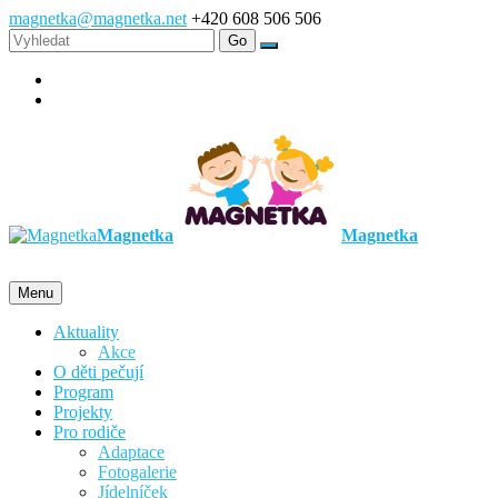
magnetka@magnetka.net
+420 608 506 506
Magnetka
Magnetka
Menu
Aktuality
Akce
O děti pečují
Program
Projekty
Pro rodiče
Adaptace
Fotogalerie
Jídelníček